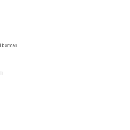
ll berman
li