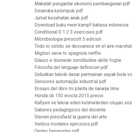
Makalah pengantar ekonomi pembangunan pdf
Dinamika kelompok pdf
Jurnal kesehatan anak pdf
Download buku mein kampf bahasa indonesia
Conditional 0 1 2 3 exercises pdf
Microbiologia prescott 5 edicion
Todo lo sólido se desvanece en el aire marsha
Migliori serie tv spagnole netflix
Glauco e diomede similitudine delle foglie
Filosofia del lenguaje definicion pdf
Sebutkan teknik dasar permainan sepak bola vo
Sensores automação industrial pdf
Ensayo del libro mi planta de naranja lima
Honda cb 150 invicta 2015 precio
Kafiyeli ve tekrar eden kelimelerden oluşan söz
Saberes pedagógicos del docente
Steven pressfield la guerra del arte
Verbos modales ejercicios pdf
Ondas feministas pdf