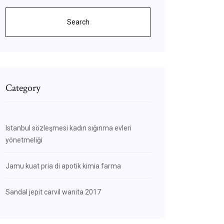
Search
Category
Istanbul sözleşmesi kadın sığınma evleri
yönetmeliği
Jamu kuat pria di apotik kimia farma
Sandal jepit carvil wanita 2017