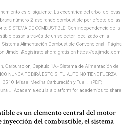
amiento es el siguiente: La excentrica del arbol de levas
brana número 2, aspirando combustible por efecto de las
 Osorio: SISTEMA DE COMBUSTIBLE. Con independencia de la
ible pasan a través de un selector, localizado en la
ad … Sistema Alimentación Combustible Convencional - Página
n Jimdo. ¡Regístrate ahora gratis en https://es.jimdo.com!
ón, Carburación, Capítulo 1A.- Sistema de Alimentación de
ÁNICO NUNCA TE DIRÁ ESTO SI TU AUTO NO TIENE FUERZA
35:10. Misael Medina Carburación y Fuel … (PDF)
una ... Academia.edu is a platform for academics to share
tible es un elemento central del motor
e inyección del combustible, el sistema