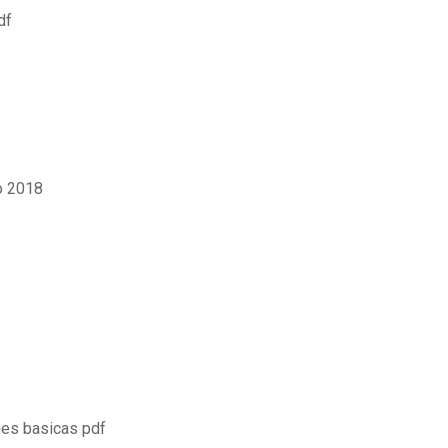
df
co 2018
nes basicas pdf