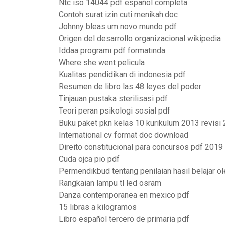
Ntc iso 14044 pdf español completa
Contoh surat izin cuti menikah.doc
Johnny bleas um novo mundo pdf
Origen del desarrollo organizacional wikipedia
Iddaa programı pdf formatında
Where she went pelicula
Kualitas pendidikan di indonesia pdf
Resumen de libro las 48 leyes del poder
Tinjauan pustaka sterilisasi pdf
Teori peran psikologi sosial pdf
Buku paket pkn kelas 10 kurikulum 2013 revisi
International cv format doc download
Direito constitucional para concursos pdf 2019
Cuda ojca pio pdf
Permendikbud tentang penilaian hasil belajar o
Rangkaian lampu tl led osram
Danza contemporanea en mexico pdf
15 libras a kilogramos
Libro español tercero de primaria pdf