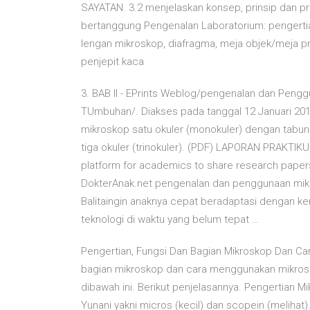
SAYATAN. 3.2 menjelaskan konsep, prinsip dan p
bertanggung Pengenalan Laboratorium: pengertian 
lengan mikroskop, diafragma, meja objek/meja p
penjepit kaca
3. BAB II - EPrints Weblog/pengenalan dan Peng
TUmbuhan/. Diakses pada tanggal 12 Januari 201
mikroskop satu okuler (monokuler) dengan tabung
tiga okuler (trinokuler). (PDF) LAPORAN PRAKT
platform for academics to share research pape
DokterAnak.net pengenalan dan penggunaan mik
Balitaingin anaknya cepat beradaptasi dengan k
teknologi di waktu yang belum tepat …
Pengertian, Fungsi Dan Bagian Mikroskop Dan Cara
bagian mikroskop dan cara menggunakan mikros
dibawah ini. Berikut penjelasannya. Pengertian 
Yunani yakni micros (kecil) dan scopein (melih