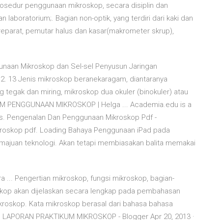
rosedur penggunaan mikroskop, secara disiplin dan
laboratorium;. Bagian non-optik, yang terdiri dari kaki dan
reparat, pemutar halus dan kasar(makrometer skrup),
gunaan Mikroskop dan Sel-sel Penyusun Jaringan
2. 13 Jenis mikroskop beranekaragam, diantaranya
 tegak dan miring, mikroskop dua okuler (binokuler) atau
IKUM PENGGUNAAN MIKROSKOP | Helga ... Academia.edu is a
rs. Pengenalan Dan Penggunaan Mikroskop Pdf -
roskop pdf. Loading Bahaya Penggunaan iPad pada
emajuan teknologi. Akan tetapi membiasakan balita memakai
 ... Pengertian mikroskop, fungsi mikroskop, bagian-
kop akan dijelaskan secara lengkap pada pembahasan
Mikroskop. Kata mikroskop berasal dari bahasa bahasa
at). LAPORAN PRAKTIKUM MIKROSKOP - Blogger Apr 20, 2013 ·