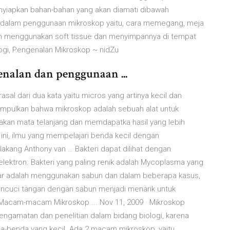
menyiapkan bahan-bahan yang akan diamati dibawah
an dalam penggunaan mikroskop yaitu, cara memegang, meja
gan menggunakan soft tissue dan menyimpannya di tempat
ogi, Pengenalan Mikroskop ~ nidZu
nalan dan penggunaan ...
sal dari dua kata yaitu micros yang artinya kecil dan
simpulkan bahwa mikroskop adalah sebuah alat untuk
nakan mata telanjang dan memdapatka hasil yang lebih
ini, ilmu yang mempelajari benda kecil dengan
kang Anthony van … Bakteri dapat dilihat dengan
ektron. Bakteri yang paling renik adalah Mycoplasma yang
esar adalah menggunakan sabun dan dalam beberapa kasus,
ncuci tangan dengan sabun menjadi menarik untuk
 Macam-macam Mikroskop ... Nov 11, 2009 · Mikroskop
ngamatan dan penelitian dalam bidang biologi, karena
da-benda yang kecil. Ada 2 macam mikroskop, yaitu