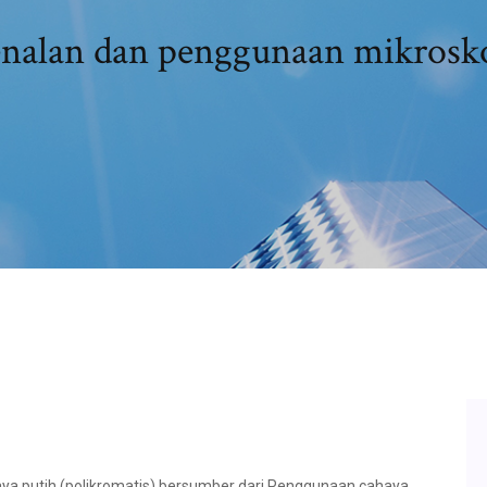
nalan dan penggunaan mikrosk
a putih (polikromatis) bersumber dari Penggunaan cahaya