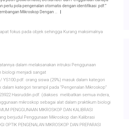
an perlu pola pengenalan otomatis dengan identifikasi .pdf.”
engembangan Mikroskop Dengan …
pat fokus pada objek sehingga Kurang maksimalnya
atannya dalam melaksanakan intruksi Penggunaan
m biologi menjadi sangat
 YS100.pdf. orang siswa (29%) masuk dalam kategori
k dalam kategori terampil pada “Pengenalan Mikroskop”
 23922 Hasruddin.pdf. (diakses melibatkan semua indera,
nggunaan mikroskop sebagai alat dalam praktikum biologi
 UMUM PENGGUNAAN MIKROSKOP DAN KALIBRASI
ng berjudul Penggunaan Mikroskop dan Kalibrasi
ERALOGI OPTIK PENGENALAN MIKROSKOP DAN PREPARASI