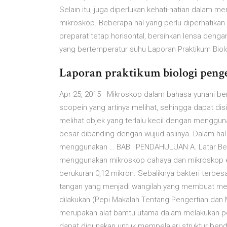
Selain itu, juga diperlukan kehati-hatian dalam 
mikroskop. Beberapa hal yang perlu diperhatik
preparat tetap horisontal, bersihkan lensa den
yang bertemperatur suhu Laporan Praktikum Biol
Laporan praktikum biologi penge
Apr 25, 2015 · Mikroskop dalam bahasa yunani bera
scopein yang artinya melihat, sehingga dapat di
melihat objek yang terlalu kecil dengan menggu
besar dibanding dengan wujud aslinya. Dalam hal 
menggunakan … BAB I PENDAHULUAN A. Latar Bela
menggunakan mikroskop cahaya dan mikroskop el
berukuran 0,12 mikron. Sebaliknya bakteri terb
tangan yang menjadi wangilah yang membuat me
dilakukan (Pepi Makalah Tentang Pengertian dan
merupakan alat bamtu utama dalam melakukan pe
dapat digunakan untuk mempelajari struktur ben