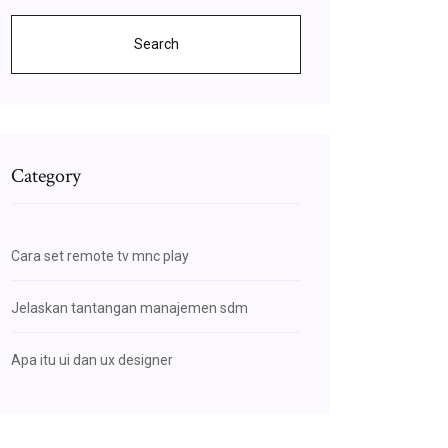
Search
Category
Cara set remote tv mnc play
Jelaskan tantangan manajemen sdm
Apa itu ui dan ux designer