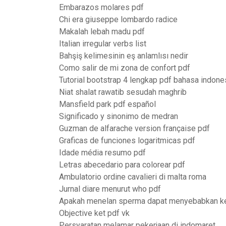
Embarazos molares pdf
Chi era giuseppe lombardo radice
Makalah lebah madu pdf
Italian irregular verbs list
Bahşiş kelimesinin eş anlamlısı nedir
Como salir de mi zona de confort pdf
Tutorial bootstrap 4 lengkap pdf bahasa indone
Niat shalat rawatib sesudah maghrib
Mansfield park pdf español
Significado y sinonimo de medran
Guzman de alfarache version française pdf
Graficas de funciones logaritmicas pdf
Idade média resumo pdf
Letras abecedario para colorear pdf
Ambulatorio ordine cavalieri di malta roma
Jurnal diare menurut who pdf
Apakah menelan sperma dapat menyebabkan k
Objective ket pdf vk
Persyaratan melamar pekerjaan di indomaret