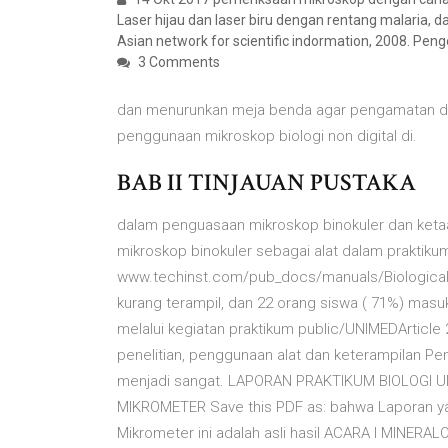
Laser hijau dan laser biru dengan rentang malaria, d
Asian network for scientific indormation, 2008. P
3 Comments
dan menurunkan meja benda agar pengamatan da
penggunaan mikroskop biologi non digital di.
BAB II TINJAUAN PUSTAKA
dalam penguasaan mikroskop binokuler dan keta
mikroskop binokuler sebagai alat dalam praktiku
www.techinst.com/pub_docs/manuals/Biological/
kurang terampil, dan 22 orang siswa ( 71%) masu
melalui kegiatan praktikum public/UNIMEDArticle
penelitian, penggunaan alat dan keterampilan Pe
menjadi sangat. LAPORAN PRAKTIKUM BIOLOGI
MIKROMETER Save this PDF as: bahwa Laporan ya
Mikrometer ini adalah asli hasil ACARA I MIN