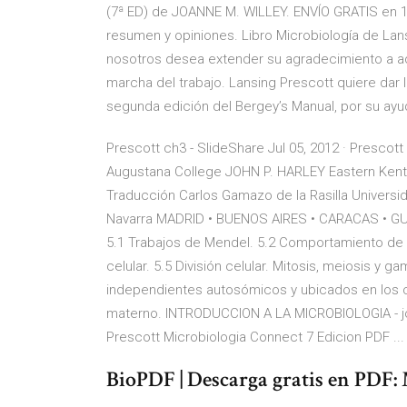
(7ª ED) de JOANNE M. WILLEY. ENVÍO GRATIS en 1
resumen y opiniones. Libro Microbiología de Lans
nosotros desea extender su agradecimiento a aqu
marcha del trabajo. Lansing Prescott quiere dar la
segunda edición del Bergey’s Manual, por su ayud
Prescott ch3 - SlideShare Jul 05, 2012 · Presco
Augustana College JOHN P. HARLEY Eastern Kentu
Traducción Carlos Gamazo de la Rasilla Universi
Navarra MADRID • BUENOS AIRES • CARACAS • 
5.1 Trabajos de Mendel. 5.2 Comportamiento de lo
celular. 5.5 División celular. Mitosis, meiosis 
independientes autosómicos y ubicados en los 
materno. INTRODUCCION A LA MICROBIOLOGIA - jos
Prescott Microbiologia Connect 7 Edicion PDF ...
BioPDF | Descarga gratis en PDF: M