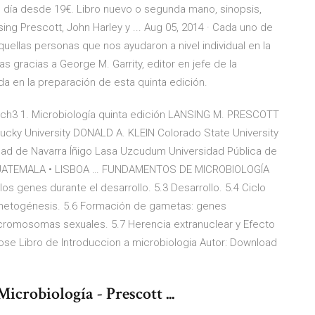
 día desde 19€. Libro nuevo o segunda mano, sinopsis,
ing Prescott, John Harley y ... Aug 05, 2014 · Cada uno de
ellas personas que nos ayudaron a nivel individual en la
s gracias a George M. Garrity, editor en jefe de la
a en la preparación de esta quinta edición.
tt ch3 1. Microbiología quinta edición LANSING M. PRESCOTT
cky University DONALD A. KLEIN Colorado State University
dad de Navarra Íñigo Lasa Uzcudum Universidad Pública de
GUATEMALA • LISBOA … FUNDAMENTOS DE MICROBIOLOGÍA
s genes durante el desarrollo. 5.3 Desarrollo. 5.4 Ciclo
y gametogénesis. 5.6 Formación de gametas: genes
cromosomas sexuales. 5.7 Herencia extranuclear y Efecto
e Libro de Introduccion a microbiologia Autor: Download
icrobiología - Prescott ...