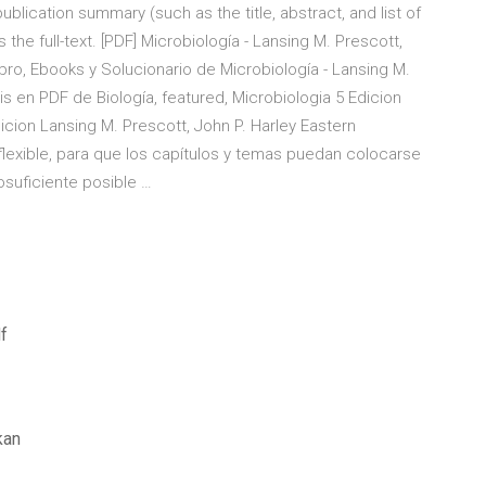
lication summary (such as the title, abstract, and list of
 the full-text. [PDF] Microbiología - Lansing M. Prescott,
Libro, Ebooks y Solucionario de Microbiología - Lansing M.
atis en PDF de Biología, featured, Microbiologia 5 Edicion
dicion Lansing M. Prescott, John P. Harley Eastern
flexible, para que los capítulos y temas puedan colocarse
osuficiente posible …
f
kan