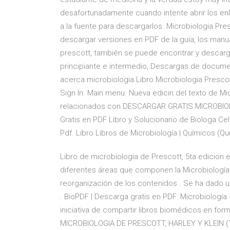
desafortunadamente cuando intente abrir los enla
a la fuente para descargarlos. Microbiologia Pres
descargar versiones en PDF de la guía, los manua
prescott, también se puede encontrar y descargar
principiante e intermedio, Descargas de docum
acerca microbiologia Libro Microbiologia Prescot
Sign In. Main menu. Nueva edicin del texto de 
relacionados con DESCARGAR GRATIS MICROBIOLO
Gratis en PDF Libro y Solucionario de Biologa Celu
Pdf. Libro Libros de Microbiología | Químicos (Q
Libro de microbiologia de Prescott, 5ta edicion 
diferentes áreas que componen la Microbiología .
reorganización de los contenidos . Se ha dado u
. BioPDF | Descarga gratis en PDF: Microbiología 
iniciativa de compartir libros biomédicos en for
MICROBIOLOGIA DE PRESCOTT, HARLEY Y KLEIN (7