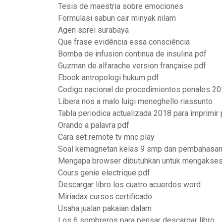
Tesis de maestria sobre emociones
Formulasi sabun cair minyak nilam
Agen sprei surabaya
Que frase evidência essa consciência
Bomba de infusion continua de insulina pdf
Guzman de alfarache version française pdf
Ebook antropologi hukum pdf
Codigo nacional de procedimientos penales 20
Libera nos a malo luigi meneghello riassunto
Tabla periodica actualizada 2018 para imprimir 
Orando a palavra pdf
Cara set remote tv mnc play
Soal kemagnetan kelas 9 smp dan pembahasan
Mengapa browser dibutuhkan untuk mengakses 
Cours genie electrique pdf
Descargar libro los cuatro acuerdos word
Miriadax cursos certificado
Usaha jualan pakaian dalam
Los 6 sombreros para pensar descargar libro