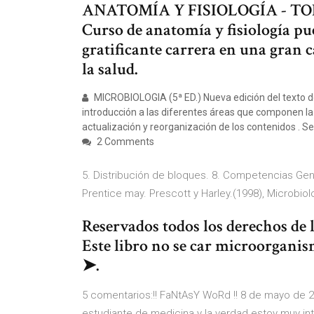
ANATOMÍA Y FISIOLOGÍA - TO
Curso de anatomía y fisiología pu
gratificante carrera en una gran 
la salud.
MICROBIOLOGIA (5ª ED.) Nueva edición del texto de
introducción a las diferentes áreas que componen la M
actualización y reorganización de los contenidos . 
2 Comments
5. Distribución de bloques. 8. Competencias Genér
Prentice may. Prescott y Harley.(1998), Microbio
Reservados todos los derechos de l
Este libro no se car microorganismo
➤.
5 comentarios:!! FaNtAsY WoRd !! 8 de mayo de 20
estudiante de medicina y la verdad estoy muy int