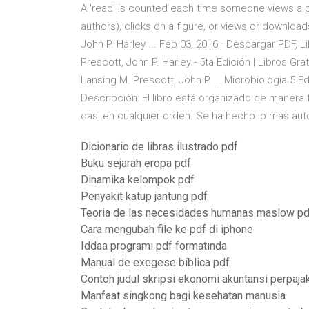
A 'read' is counted each time someone views a pub
authors), clicks on a figure, or views or downloads
John P. Harley ... Feb 03, 2016 · Descargar PDF, 
Prescott, John P. Harley - 5ta Edición | Libros Gr
Lansing M. Prescott, John P ... Microbiologia 5 E
Descripción: El libro está organizado de manera 
casi en cualquier orden. Se ha hecho lo más aut
Dicionario de libras ilustrado pdf
Buku sejarah eropa pdf
Dinamika kelompok pdf
Penyakit katup jantung pdf
Teoria de las necesidades humanas maslow pd
Cara mengubah file ke pdf di iphone
Iddaa programı pdf formatında
Manual de exegese bíblica pdf
Contoh judul skripsi ekonomi akuntansi perpaja
Manfaat singkong bagi kesehatan manusia