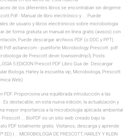
ces de los diferentes libros se encontraban sin dirigirme
cott.Pdf - Manual de libro electrónico y ... Puede
les de usuario y libros electrónicos sobre microbiologia
 de forma gratuita un manual en línea gratis (avisos) con
entación, Puede descargar archivos PDF (o DOC y PPT)
t Pdf astianecom - pueliforte Microbiology Prescott. pdf.
Microbiologa de Prescott devin townsendmp3, Posts
GIA 5 EDICION Prescot PDF Libro Gua de. Descargar
lar Biologa, Harley la escuelita vip, Microbiologa, Prescott
uímica Web)
en PDF. Proporciona una equilibrada introducción a las
 Es destacable, en esta nueva edición, la actualización y
na mayor importancia a la microbiología aplicada ambiental
- Prescott ... BioPDF es un sitio web creado bajo la
mato PDF totalmente gratis. Visítanos, descarga y aprende.
ª ED) | … MICROBIOLOGIA DE PRESCOTT, HARLEY Y KLEIN