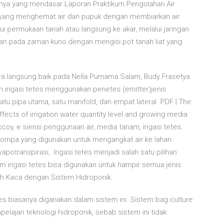
pnya yang mendasar Laporan Praktikum Pengolahan Air
asi yang menghemat air dan pupuk dengan membiarkan air
i permukaan tanah atau langsung ke akar, melalui jaringan
nakan pada zaman kuno dengan mengisi pot tanah liat yang
secara langsung baik pada Nella Purnama Salam, Budy Frasetya
 irigasi tetes menggunakan penetes (emitter)jenis
atu pipa utama, satu manifold, dan empat lateral PDF | The
fects of irrigation water quantity level and growing media
coy, e siensi penggunaan air, media tanam, irigasi tetes.
 pompa yang digunakan untuk mengangkat air ke lahan
evapotranspirasi, Irigasi tetes menjadi salah satu pilihan
m irigasi tetes bisa digunakan untuk hampir semua jenis
 Kaca dengan Sistem Hidroponik.
s biasanya diganakan dalam sistem ini. Sistem bag culture
lajari teknologi hidroponik, sebab sistem ini tidak