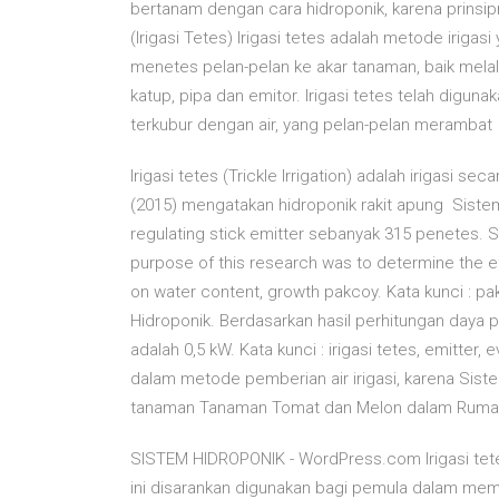
bertanam dengan cara hidroponik, karena prinsi
(Irigasi Tetes) Irigasi tetes adalah metode irig
menetes pelan-pelan ke akar tanaman, baik melalu
katup, pipa dan emitor. Irigasi tetes telah digu
terkubur dengan air, yang pelan-pelan merambat
Irigasi tetes (Trickle Irrigation) adalah irigasi 
(2015) mengatakan hidroponik rakit apung Sistem
regulating stick emitter sebanyak 315 penetes. S
purpose of this research was to determine the ef
on water content, growth pakcoy. Kata kunci : pak
Hidroponik. Berdasarkan hasil perhitungan daya
adalah 0,5 kW. Kata kunci : irigasi tetes, emitter, 
dalam metode pemberian air irigasi, karena Siste
tanaman Tanaman Tomat dan Melon dalam Rumah
SISTEM HIDROPONIK - WordPress.com Irigasi tete
ini disarankan digunakan bagi pemula dalam mempe