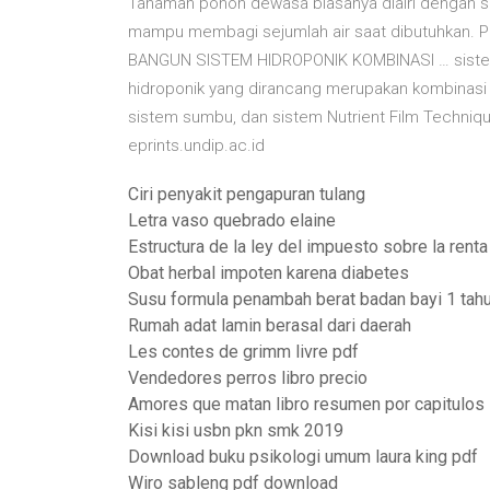
Tanaman pohon dewasa biasanya diairi dengan sist
mampu membagi sejumlah air saat dibutuhkan. 
BANGUN SISTEM HIDROPONIK KOMBINASI … sistem 
hidroponik yang dirancang merupakan kombinasi dar
sistem sumbu, dan sistem Nutrient Film Technique
eprints.undip.ac.id
Ciri penyakit pengapuran tulang
Letra vaso quebrado elaine
Estructura de la ley del impuesto sobre la rent
Obat herbal impoten karena diabetes
Susu formula penambah berat badan bayi 1 tah
Rumah adat lamin berasal dari daerah
Les contes de grimm livre pdf
Vendedores perros libro precio
Amores que matan libro resumen por capitulos
Kisi kisi usbn pkn smk 2019
Download buku psikologi umum laura king pdf
Wiro sableng pdf download