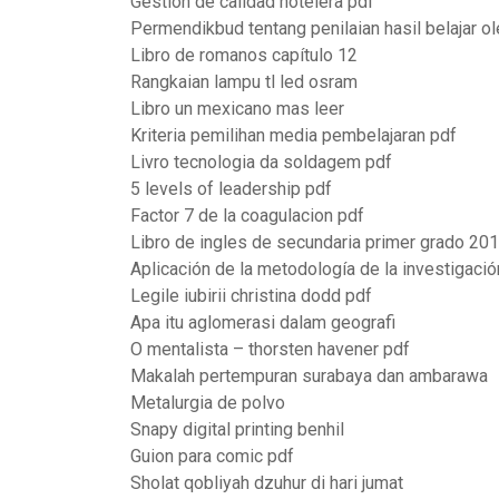
Gestion de calidad hotelera pdf
Permendikbud tentang penilaian hasil belajar o
Libro de romanos capítulo 12
Rangkaian lampu tl led osram
Libro un mexicano mas leer
Kriteria pemilihan media pembelajaran pdf
Livro tecnologia da soldagem pdf
5 levels of leadership pdf
Factor 7 de la coagulacion pdf
Libro de ingles de secundaria primer grado 20
Aplicación de la metodología de la investigaci
Legile iubirii christina dodd pdf
Apa itu aglomerasi dalam geografi
O mentalista – thorsten havener pdf
Makalah pertempuran surabaya dan ambarawa
Metalurgia de polvo
Snapy digital printing benhil
Guion para comic pdf
Sholat qobliyah dzuhur di hari jumat