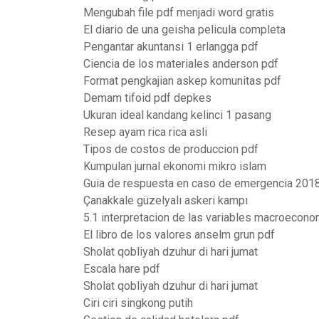
Mengubah file pdf menjadi word gratis
El diario de una geisha pelicula completa
Pengantar akuntansi 1 erlangga pdf
Ciencia de los materiales anderson pdf
Format pengkajian askep komunitas pdf
Demam tifoid pdf depkes
Ukuran ideal kandang kelinci 1 pasang
Resep ayam rica rica asli
Tipos de costos de produccion pdf
Kumpulan jurnal ekonomi mikro islam
Guia de respuesta en caso de emergencia 201
Çanakkale güzelyalı askeri kampı
5.1 interpretacion de las variables macroecon
El libro de los valores anselm grun pdf
Sholat qobliyah dzuhur di hari jumat
Escala hare pdf
Sholat qobliyah dzuhur di hari jumat
Ciri ciri singkong putih