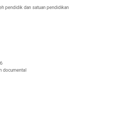
leh pendidik dan satuan pendidikan
16
ón documental