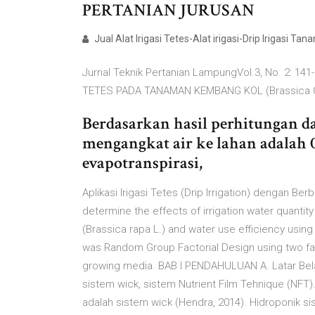
PERTANIAN JURUSAN
Jual Alat Irigasi Tetes-Alat irigasi-Drip Irigasi Ta
Jurnal Teknik Pertanian LampungVol.3, No. 2: 141
TETES PADA TANAMAN KEMBANG KOL (Brassica Oler
Berdasarkan hasil perhitungan 
mengangkat air ke lahan adalah 0,5
evapotranspirasi,
Aplikasi Irigasi Tetes (Drip Irrigation) dengan Be
determine the effects of irrigation water quanti
(Brassica rapa L.) and water use efficiency using
was Random Group Factorial Design using two fact
growing media. BAB I PENDAHULUAN A. Latar Belak
sistem wick, sistem Nutrient Film Tehnique (NFT).
adalah sistem wick (Hendra, 2014). Hidroponik s