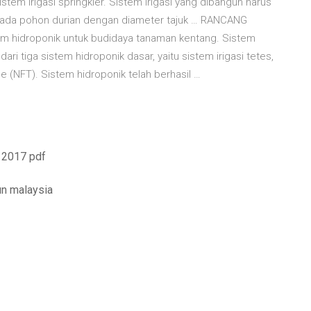
em irigasi springkler. Sistem irigasi yang dibangun harus
Pada pohon durian dengan diameter tajuk … RANCANG
hidroponik untuk budidaya tanaman kentang. Sistem
i tiga sistem hidroponik dasar, yaitu sistem irigasi tetes,
 (NFT). Sistem hidroponik telah berhasil …
a 2017 pdf
un malaysia