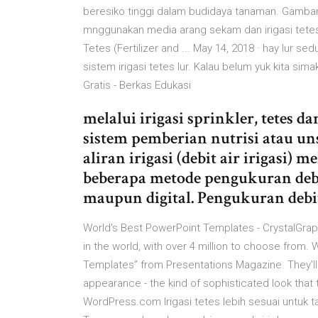
beresiko tinggi dalam budidaya tanaman. Gambar
mnggunakan media arang sekam dan irigasi tetes
Tetes (Fertilizer and ... May 14, 2018 · hay lur se
sistem irigasi tetes lur. Kalau belum yuk kita sim
Gratis - Berkas Edukasi
melalui irigasi sprinkler, tetes 
sistem pemberian nutrisi atau u
aliran irigasi (debit air irigasi) 
beberapa metode pengukuran debi
maupun digital. Pengukuran debit
World's Best PowerPoint Templates - CrystalGra
in the world, with over 4 million to choose from.
Templates” from Presentations Magazine. They'll
appearance - the kind of sophisticated look that
WordPress.com Irigasi tetes lebih sesuai untuk 