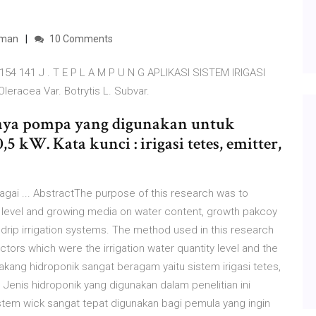
naman
10 Comments
-154 141 J . T E P L A M P U N G APLIKASI SISTEM IRIGASI
acea Var. Botrytis L. Subvar.
daya pompa yang digunakan untuk
 kW. Kata kunci : irigasi tetes, emitter,
rbagai ... AbstractThe purpose of this research was to
ty level and growing media on water content, growth pakcoy
 drip irrigation systems. The method used in this research
ors which were the irrigation water quantity level and the
ang hidroponik sangat beragam yaitu sistem irigasi tetes,
 Jenis hidroponik yang digunakan dalam penelitian ini
istem wick sangat tepat digunakan bagi pemula yang ingin