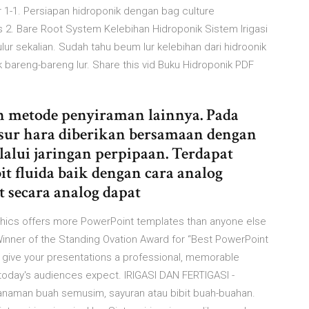
 1-1. Persiapan hidroponik dengan bag culture
 2. Bare Root System Kelebihan Hidroponik Sistem Irigasi
dulur sekalian. Sudah tahu beum lur kelebihan dari hidroonik
ak bareng-bareng lur. Share this vid Buku Hidroponik PDF
dan metode penyiraman lainnya. Pada
nsur hara diberikan bersamaan dengan
melalui jaringan perpipaan. Terdapat
t fluida baik dengan cara analog
 secara analog dapat
phics offers more PowerPoint templates than anyone else
 Winner of the Standing Ovation Award for “Best PowerPoint
 give your presentations a professional, memorable
 today's audiences expect. IRIGASI DAN FERTIGASI -
tanaman buah semusim, sayuran atau bibit buah-buahan.