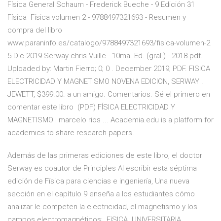
Física General Schaum - Frederick Bueche - 9 Edición 31
Física Física volumen 2 - 9788497321693 - Resumen y
compra del libro
www.paraninfo.es/catalogo/9788497321693/fisica-volumen-2
5 Dic 2019 Serway-chris Vuille - 10ma. Ed. (gral.) - 2018.pdf.
Uploaded by: Martin Fierro; 0; 0 . December 2019; PDF. FISICA
ELECTRICIDAD Y MAGNETISMO NOVENA EDICION, SERWAY .
JEWETT, $399.00. a un amigo. Comentarios. Sé el primero en
comentar este libro (PDF) FÍSICA ELECTRICIDAD Y
MAGNETISMO | marcelo rios ... Academia.edu is a platform for
academics to share research papers.
Además de las primeras ediciones de este libro, el doctor
Serway es coautor de Principles Al escribir esta séptima
edición de Física para ciencias e ingeniería, Una nueva
sección en el capítulo 9 enseña a los estudiantes cómo
analizar le competen la electricidad, el magnetismo y los
campos electromagnéticos;. FíSICA. UNIVERSITARIA.