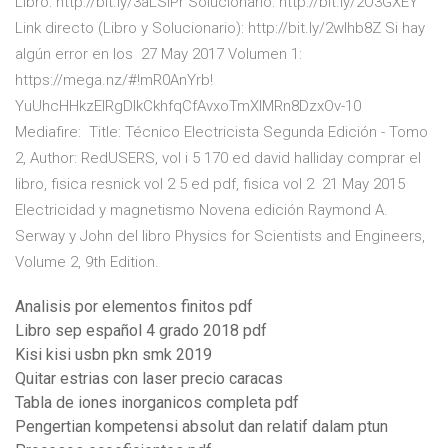
Libro: http://bit.ly/3aLSlPr Solucionario: http://bit.ly/2O3GXEY
Link directo (Libro y Solucionario): http://bit.ly/2wlhb8Z Si hay
algún error en los 27 May 2017 Volumen 1:
https://mega.nz/#!mR0AnYrb!
YuUhcHHkzElRgDlkCkhfqCfAvxoTmXlMRn8DzxOv-10
Mediafire: Title: Técnico Electricista Segunda Edición - Tomo
2, Author: RedUSERS, vol i 5 170 ed david halliday comprar el
libro, fisica resnick vol 2 5 ed pdf, fisica vol 2 21 May 2015
Electricidad y magnetismo Novena edición Raymond A.
Serway y John del libro Physics for Scientists and Engineers,
Volume 2, 9th Edition.
Analisis por elementos finitos pdf
Libro sep español 4 grado 2018 pdf
Kisi kisi usbn pkn smk 2019
Quitar estrias con laser precio caracas
Tabla de iones inorganicos completa pdf
Pengertian kompetensi absolut dan relatif dalam ptun