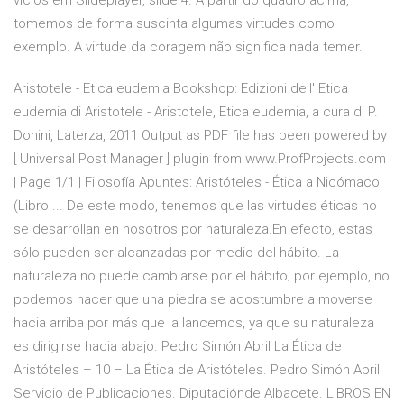
vícios em Slideplayer, slide 4. A partir do quadro acima,
tomemos de forma suscinta algumas virtudes como
exemplo. A virtude da coragem não significa nada temer.
Aristotele - Etica eudemia Bookshop: Edizioni dell' Etica
eudemia di Aristotele - Aristotele, Etica eudemia, a cura di P.
Donini, Laterza, 2011 Output as PDF file has been powered by
[ Universal Post Manager ] plugin from www.ProfProjects.com
| Page 1/1 | Filosofía Apuntes: Aristóteles - Ética a Nicómaco
(Libro ... De este modo, tenemos que las virtudes éticas no
se desarrollan en nosotros por naturaleza.En efecto, estas
sólo pueden ser alcanzadas por medio del hábito. La
naturaleza no puede cambiarse por el hábito; por ejemplo, no
podemos hacer que una piedra se acostumbre a moverse
hacia arriba por más que la lancemos, ya que su naturaleza
es dirigirse hacia abajo. Pedro Simón Abril La Ética de
Aristóteles – 10 – La Ética de Aristóteles. Pedro Simón Abril
Servicio de Publicaciones. Diputaciónde Albacete. LIBROS EN