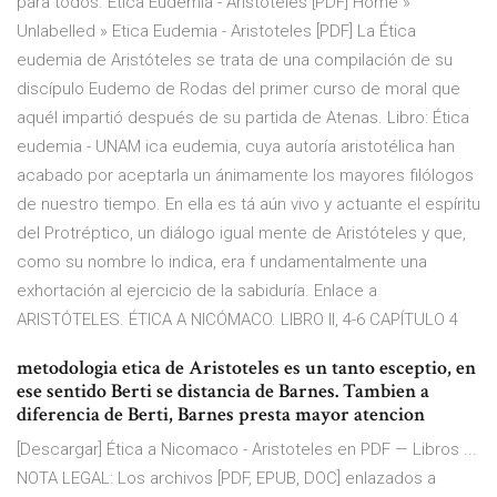
para todos. Etica Eudemia - Aristoteles [PDF] Home »
Unlabelled » Etica Eudemia - Aristoteles [PDF] La Ética
eudemia de Aristóteles se trata de una compilación de su
discípulo Eudemo de Rodas del primer curso de moral que
aquél impartió después de su partida de Atenas. Libro: Ética
eudemia - UNAM ica eudemia, cuya autoría aristotélica han
acabado por aceptarla un ánimamente los mayores filólogos
de nuestro tiempo. En ella es tá aún vivo y actuante el espíritu
del Protréptico, un diálogo igual mente de Aristóteles y que,
como su nombre lo indica, era f undamentalmente una
exhortación al ejercicio de la sabiduría. Enlace a
ARISTÓTELES. ÉTICA A NICÓMACO. LIBRO II, 4-6 CAPÍTULO 4
metodologia etica de Aristoteles es un tanto esceptio, en
ese sentido Berti se distancia de Barnes. Tambien a
diferencia de Berti, Barnes presta mayor atencion
[Descargar] Ética a Nicomaco - Aristoteles en PDF — Libros ...
NOTA LEGAL: Los archivos [PDF, EPUB, DOC] enlazados a