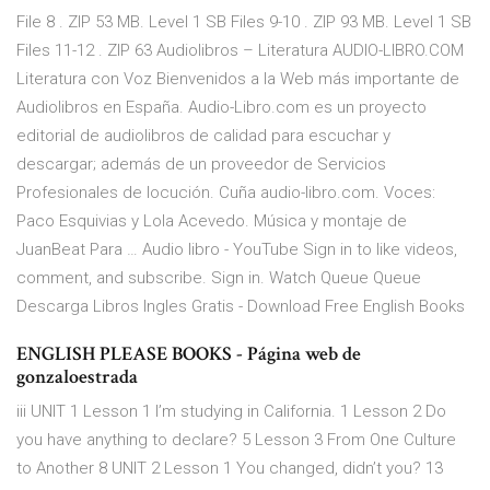
File 8 . ZIP 53 MB. Level 1 SB Files 9-10 . ZIP 93 MB. Level 1 SB
Files 11-12 . ZIP 63 Audiolibros – Literatura AUDIO-LIBRO.COM
Literatura con Voz Bienvenidos a la Web más importante de
Audiolibros en España. Audio-Libro.com es un proyecto
editorial de audiolibros de calidad para escuchar y
descargar; además de un proveedor de Servicios
Profesionales de locución. Cuña audio-libro.com. Voces:
Paco Esquivias y Lola Acevedo. Música y montaje de
JuanBeat Para … Audio libro - YouTube Sign in to like videos,
comment, and subscribe. Sign in. Watch Queue Queue
Descarga Libros Ingles Gratis - Download Free English Books
ENGLISH PLEASE BOOKS - Página web de
gonzaloestrada
iii UNIT 1 Lesson 1 I’m studying in California. 1 Lesson 2 Do
you have anything to declare? 5 Lesson 3 From One Culture
to Another 8 UNIT 2 Lesson 1 You changed, didn’t you? 13