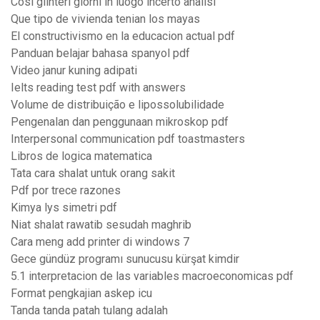
Così glinteri giorni in luogo incerto analisi
Que tipo de vivienda tenian los mayas
El constructivismo en la educacion actual pdf
Panduan belajar bahasa spanyol pdf
Video janur kuning adipati
Ielts reading test pdf with answers
Volume de distribuição e lipossolubilidade
Pengenalan dan penggunaan mikroskop pdf
Interpersonal communication pdf toastmasters
Libros de logica matematica
Tata cara shalat untuk orang sakit
Pdf por trece razones
Kimya lys simetri pdf
Niat shalat rawatib sesudah maghrib
Cara meng add printer di windows 7
Gece gündüz programı sunucusu kürşat kimdir
5.1 interpretacion de las variables macroeconomicas pdf
Format pengkajian askep icu
Tanda tanda patah tulang adalah