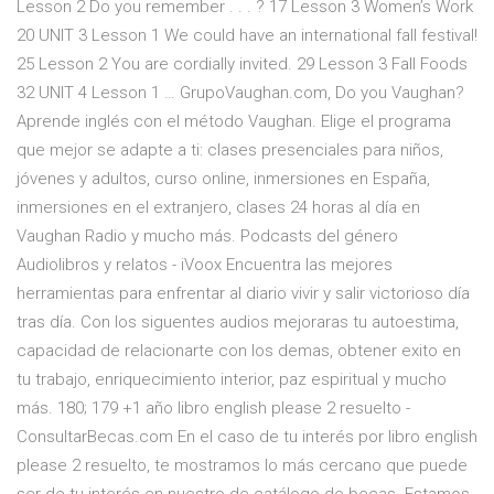
Lesson 2 Do you remember . . . ? 17 Lesson 3 Women’s Work
20 UNIT 3 Lesson 1 We could have an international fall festival!
25 Lesson 2 You are cordially invited. 29 Lesson 3 Fall Foods
32 UNIT 4 Lesson 1 … GrupoVaughan.com, Do you Vaughan?
Aprende inglés con el método Vaughan. Elige el programa
que mejor se adapte a ti: clases presenciales para niños,
jóvenes y adultos, curso online, inmersiones en España,
inmersiones en el extranjero, clases 24 horas al día en
Vaughan Radio y mucho más. Podcasts del género
Audiolibros y relatos - iVoox Encuentra las mejores
herramientas para enfrentar al diario vivir y salir victorioso día
tras día. Con los siguentes audios mejoraras tu autoestima,
capacidad de relacionarte con los demas, obtener exito en
tu trabajo, enriquecimiento interior, paz espiritual y mucho
más. 180; 179 +1 año libro english please 2 resuelto -
ConsultarBecas.com En el caso de tu interés por libro english
please 2 resuelto, te mostramos lo más cercano que puede